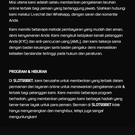
Misi utama kami adalah selalu memberikan pengalaman taruhan
online terbaik bagi pemain yang bertanggung jawab. Silahkan hubungi
kami melalui Livechat dan Whatsapp, dengan saran dan komentar
Anda.
Kami memilki beberapa metode pembayaran yang mudah dan aman,
demi kenyamanan Anda. Kami mengikuti kebijakan kenali pelanggan
Anda (KYC) dan anti-pencucian uang (AML), dan kami bekerja sama
dengan badan keuangan serta badan pengatur demi memastikan
ketaatan berstandar tertinggi pada hukum dan peraturan.
PROGRAM & HIBURAN
Di
SLOT99BET
, kami berusaha untuk memberikan yang terbaik dalam
permainan dan layanan online untuk menawarkan pengalaman unik &
terbaik bagi pelanggan kami. Kami memiliki beberapa program
berhadiah, yang memberikan pelanggan kami berbagai hadiah yang
benar-benar layak untuk para pemain. Bermain di
SLOT99BET
tidak
hanya menyenangkan dan menghibur, tetapi juga sangat
menguntungkan!