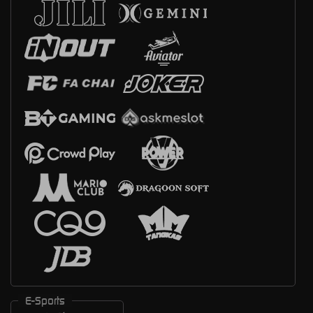
E-Sports