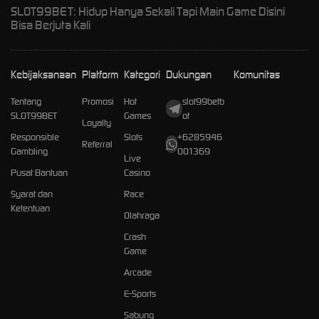
SLOT99BET: Hidup Hanya Sekali Tapi Main Game Disini
Bisa Berjuta Kali
Kebijaksanaan
Platform
Kategori
Dukungan
Komunitas
Tentang
Promosi
Hot
slot99betb
SLOT99BET
Games
ot
Loyalty
Responsible
Slots
+6285946
Referral
Gambling
001369
Live
Pusat Bantuan
Casino
Syarat dan
Race
Ketentuan
Olahraga
Crash
Game
Arcade
E-Sports
Sabung