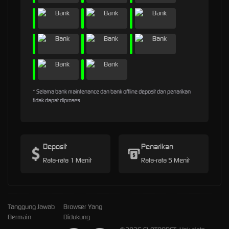
* Selama bank maintenance dan bank offline deposit dan penarikan
tidak dapat diproses
Deposit
Penarikan
Rata-rata 1 Menit
Rata-rata 5 Menit
Tanggung Jawab
Browser Yang
Bermain
Didukung