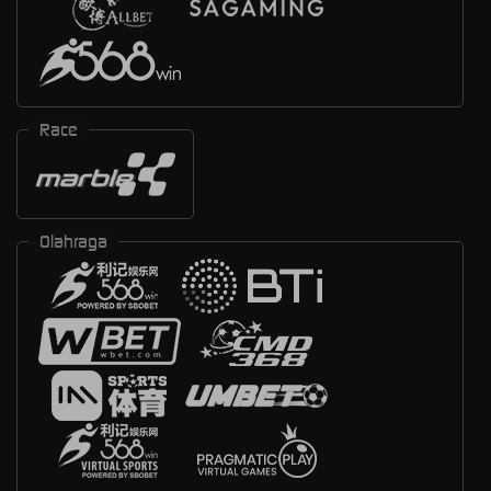
Race
Olahraga