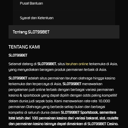
Pusat Bantuan
Syarat dan Ketentuan
Tentang SLOT99BET
TENTANG KAMI
SLOT99BET
Selamat datang di
SLOT99BET
, situs
taruhan online
terkemuka di Asia,
yang menyediakan beragam produk permainan terbaik di Asia.
SLOT99BET
adalah situs permainan taruhan olahraga hingga kasino
terkemuka dan terpercaya di Asia,
SLOT99BET
menawarkan
pengalaman judi online terbaik dengan berbagai variasi permainan
kasino & sportsbook yang dapat dipilih dengan odds paling kompetitif
dalam dunia judi sepak bola. Kami menawarkan rata-rata 10.000
permainan Olahraga yang berbeda setiap bulan dan berbagai
kompetisi di seluruh dunia dalam
SLOT99BET Sportsbook, sementara
total lebih dari 100 permainan kasino dari variasi bakarat, slot, roulette
dan permainan kasino lainnya dapat dimainkan di
SLOT99BET
Casino.