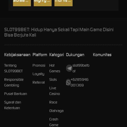
Slot88 Wisdom of Athena 1000
Mighty Hercules
Thor vs Hercules
SLOT99BET: Hidup Hanya Sekali Tapi Main Game Disini
Bisa Berjuta Kali
Kebijaksanaan
Platform
Kategori
Dukungan
Komunitas
Tentang
Promosi
Hot
slot99betb
SLOT99BET
Games
ot
Loyalty
Responsible
Slots
+6285946
Referral
Gambling
001369
Live
Pusat Bantuan
Casino
Syarat dan
Race
Ketentuan
Olahraga
Crash
Game