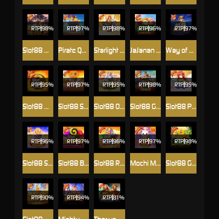
RTP
98%
RTP
97%
RTP
98%
RTP
96%
RTP
97%
Slot88 Mahjong Wins 3 Black Scatter
Pirate Quest 1000
Starlight Princess 1000
JaJanan Pasar
Way of Ninja
RTP
95%
RTP
97%
RTP
95%
RTP
98%
RTP
95%
Slot88 Mahjong Wins 2
Slot88 Sweet Bonanza 1000
Slot88 Olympus
Slot88 Gates of Gatot Kaca 1000
Slot88 Princess
RTP
96%
RTP
97%
RTP
96%
RTP
97%
RTP
98%
Slot88 Sweet Bonanza Super Scatter
Slot88 Bonanza
Slot88 Rush
Mochi Mania 1000
Slot88 Gems
RTP
90%
RTP
94%
RTP
81%