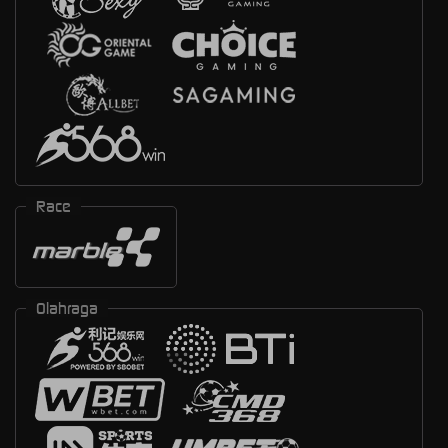
Race
Olahraga