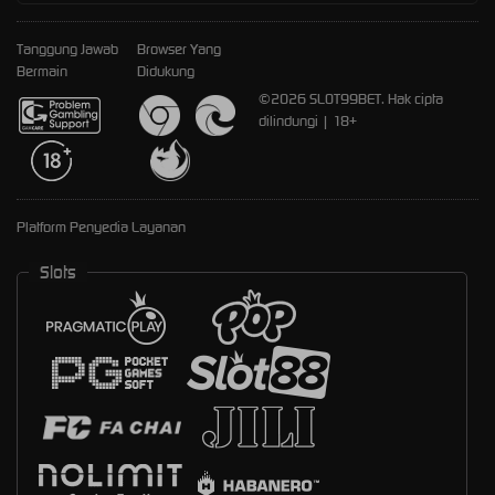
Tanggung Jawab
Browser Yang
Bermain
Didukung
©2026 SLOT99BET. Hak cipta
dilindungi | 18+
Platform Penyedia Layanan
Slots