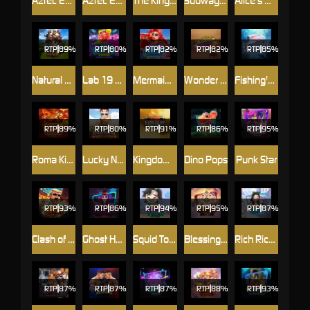
Aztec Empire
Aztec Empire 1000
The King Joker
Subway Runner
Alice's Wonder
RTP
89%
RTP
80%
RTP
82%
RTP
82%
RTP
85%
Natural Ace
Lab 19 Mania
Mermaid's Market
Wonder Cuisine
Fishing's Paradise
RTP
89%
RTP
80%
RTP
91%
RTP
86%
RTP
95%
Roma Kingdom
Lucky NangKwak
Kingdom Z
Dino Pops
Punk Star
RTP
93%
RTP
86%
RTP
94%
RTP
95%
RTP
87%
Clash of War
Ghost House
Squid Toon
Blessing of the Ox
Rich Rich Water
RTP
87%
RTP
87%
RTP
87%
RTP
88%
RTP
93%