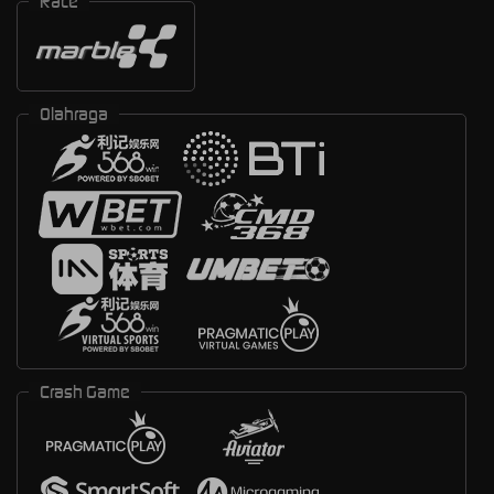
Race
Olahraga
Crash Game