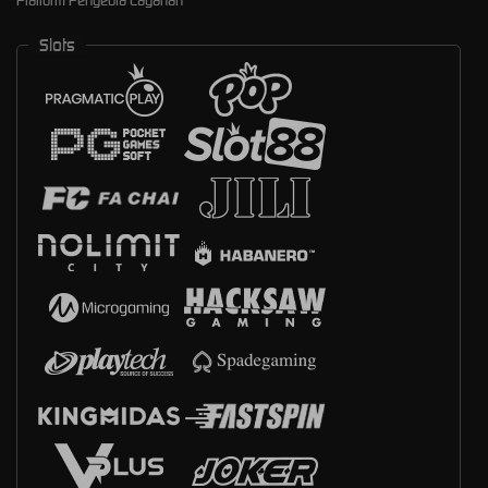
Platform Penyedia Layanan
Slots