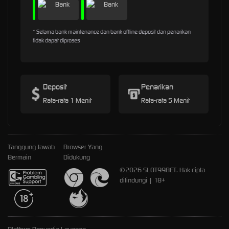
* Selama bank maintenance dan bank offline deposit dan penarikan
tidak dapat diproses
Deposit
Penarikan
Rata-rata 1 Menit
Rata-rata 5 Menit
Tanggung Jawab
Browser Yang
Bermain
Didukung
©2026 SLOT99BET. Hak cipta
dilindungi | 18+