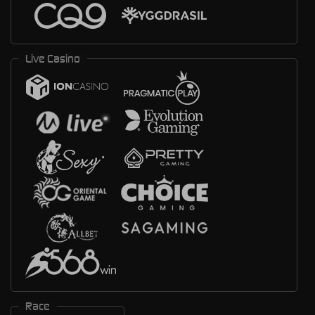
Live Casino
Race