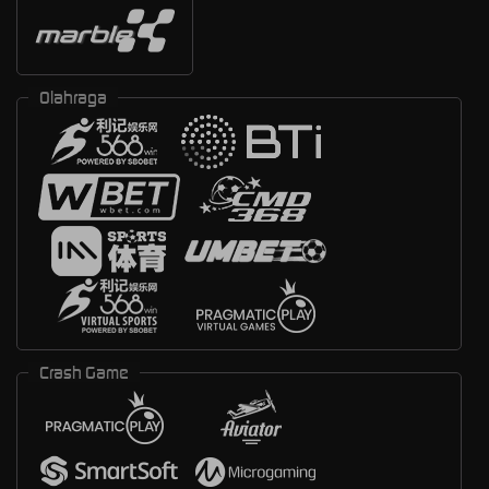
Olahraga
Crash Game