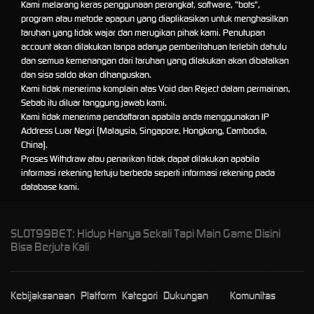
Kami melarang keras penggunaan perangkat, software, "bots",
program atau metode apapun yang diaplikasikan untuk menghasilkan
taruhan yang tidak wajar dan merugikan pihak kami. Penutupan
account akan dilakukan tanpa adanya pemberitahuan terlebih dahulu
dan semua kemenangan dari taruhan yang dilakukan akan dibatalkan
dan sisa saldo akan dihanguskan.
Kami tidak menerima komplain atas Void dan Reject dalam permainan,
Sebab itu diluar tanggung jawab kami.
Kami tidak menerima pendaftaran apabila anda menggunakan IP
Address Luar Negri (Malaysia, Singapore, Hongkong, Cambodia,
China).
Proses Withdraw atau penarikan tidak dapat dilakukan apabila
informasi rekening tertuju berbeda seperti informasi rekening pada
database kami.
SLOT99BET: Hidup Hanya Sekali Tapi Main Game Disini
Bisa Berjuta Kali
Kebijaksanaan
Platform
Kategori
Dukungan
Komunitas