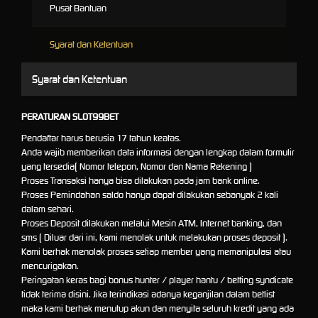
Pusat Bantuan
Syarat dan Ketentuan
Syarat dan Ketentuan
PERATURAN SLOT99BET
Pendaftar harus berusia 17 tahun keatas.
Anda wajib memberikan data informasi dengan lengkap dalam formulir
yang tersedia( Nomor telepon, Nomor dan Nama Rekening )
Proses Transaksi hanya bisa dilakukan pada jam bank online.
Proses Pemindahan saldo hanya dapat dilakukan sebanyak 2 kali
dalam sehari.
Proses Deposit dilakukan melalui Mesin ATM, Internet banking, dan
sms ( Diluar dari ini, kami menolak untuk melakukan proses deposit ).
Kami berhak menolak proses setiap member yang memanipulasi atau
mencurigakan.
Peringatan keras bagi bonus hunter / player hantu / betting syndicate
tidak terima disini. Jika terindikasi adanya keganjilan dalam betlist
maka kami berhak menutup akun dan menyita seluruh kredit yang ada