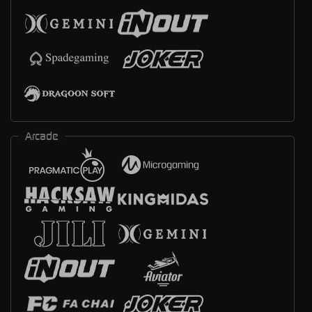
Arcade