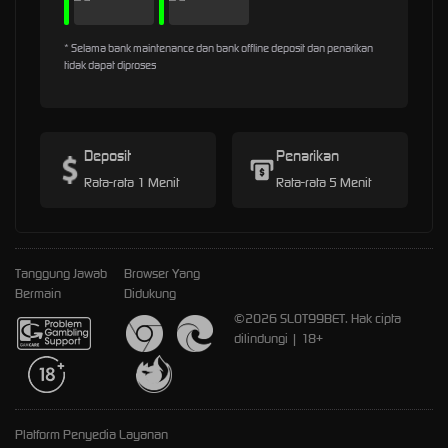
* Selama bank maintenance dan bank offline deposit dan penarikan
tidak dapat diproses
Deposit
Penarikan
Rata-rata 1 Menit
Rata-rata 5 Menit
Tanggung Jawab
Browser Yang
Bermain
Didukung
©2026 SLOT99BET. Hak cipta
dilindungi | 18+
Platform Penyedia Layanan