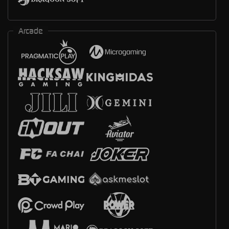
Arcade