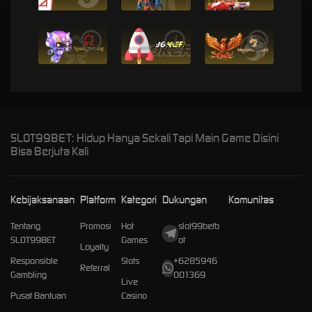
i
i
i
SLOT99BET: Hidup Hanya Sekali Tapi Main Game Disini
Bisa Berjuta Kali
Kebijaksanaan
Platform
Kategori
Dukungan
Komunitas
Tentang
Promosi
Hot
slot99betb
SLOT99BET
Games
ot
Loyalty
Responsible
Slots
+6285946
Referral
Gambling
001369
Live
Pusat Bantuan
Casino