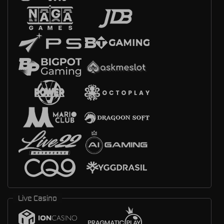
Live Casino