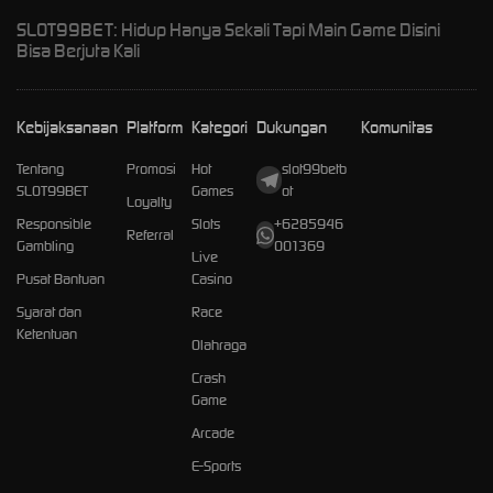
SLOT99BET: Hidup Hanya Sekali Tapi Main Game Disini
Bisa Berjuta Kali
Kebijaksanaan
Platform
Kategori
Dukungan
Komunitas
Tentang
Promosi
Hot
slot99betb
SLOT99BET
Games
ot
Loyalty
Responsible
Slots
+6285946
Referral
Gambling
001369
Live
Pusat Bantuan
Casino
Syarat dan
Race
Ketentuan
Olahraga
Crash
Game
Arcade
E-Sports