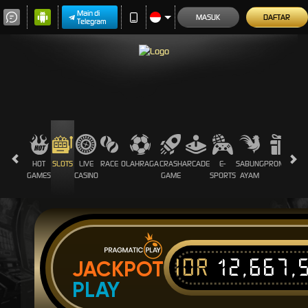
Main di
MASUK
DAFTAR
Telegram
HOT
SLOTS
LIVE
RACE
OLAHRAGA
CRASH
ARCADE
E-
SABUNG
PROMOSI
GAMES
CASINO
GAME
SPORTS
AYAM
IDR
12,667,
JACKPOT
PLAY