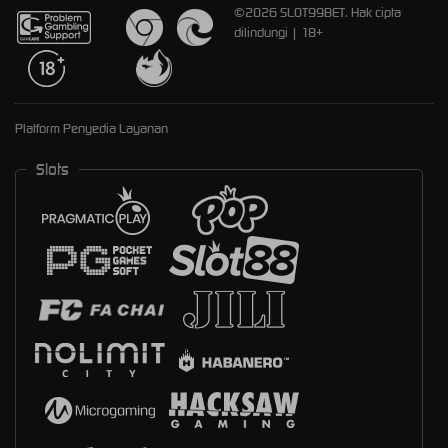
©2026 SLOT99BET. Hak cipta
dilindungi | 18+
Platform Penyedia Layanan
Slots