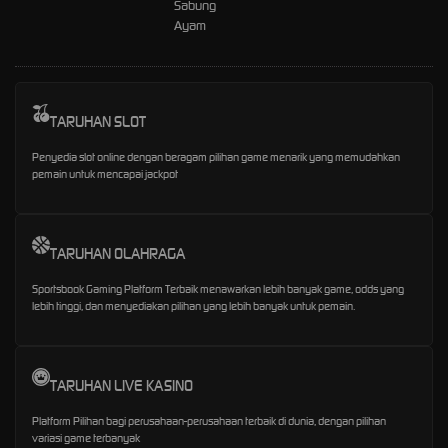
Sabung
Ayam
TARUHAN SLOT
Penyedia slot online dengan beragam pilihan game menarik yang memudahkan
pemain untuk mencapai jackpot
TARUHAN OLAHRAGA
Sportsbook Gaming Platform Terbaik menawarkan lebih banyak game, odds yang
lebih tinggi, dan menyediakan pilihan yang lebih banyak untuk pemain.
TARUHAN LIVE KASINO
Platform Pilihan bagi perusahaan-perusahaan terbaik di dunia, dengan pilihan
variasi game terbanyak