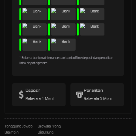
* Selama bank maintenance dan bank offline deposit dan penarikan
tidak dapat diproses
Deposit
Penarikan
Rata-rata 1 Menit
Rata-rata 5 Menit
Tanggung Jawab
Browser Yang
Bermain
Didukung