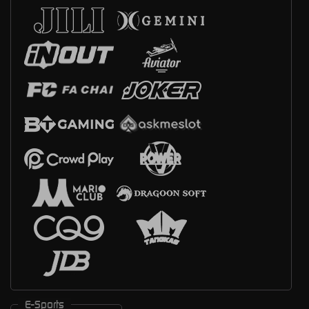
E-Sports