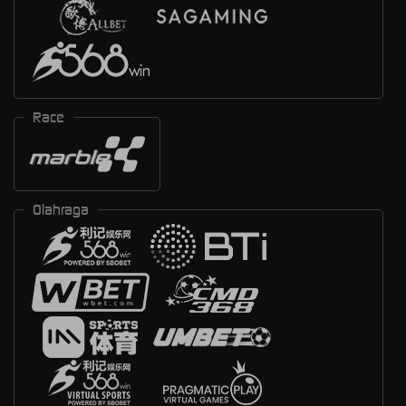
Race
Olahraga