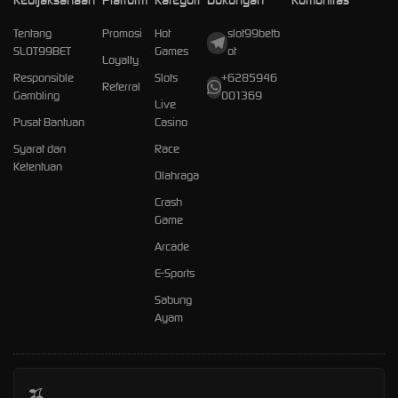
Tentang
Promosi
Hot
slot99betb
SLOT99BET
Games
ot
Loyalty
Responsible
Slots
+6285946
Referral
Gambling
001369
Live
Pusat Bantuan
Casino
Syarat dan
Race
Ketentuan
Olahraga
Crash
Game
Arcade
E-Sports
Sabung
Ayam