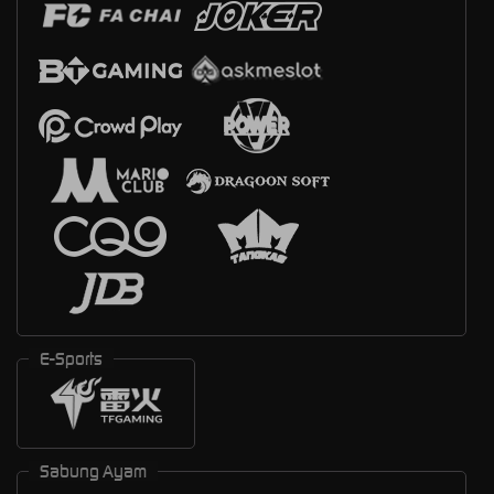
E-Sports
Sabung Ayam